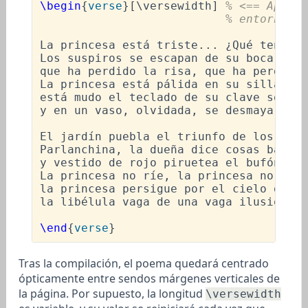
\begin
{
verse
}[
\versewidth
] 
% <== Aplica
% entorno, i
La princesa está triste... ¿Qué tendrá 
Los suspiros se escapan de su boca de f
que ha perdido la risa, que ha perdido 
La princesa está pálida en su silla de 
está mudo el teclado de su clave sonoro
y en un vaso, olvidada, se desmaya una 
El jardín puebla el triunfo de los pavo
Parlanchina, la dueña dice cosas banale
y vestido de rojo piruetea el bufón.
\\
La princesa no ríe, la princesa no sien
la princesa persigue por el cielo de Or
la libélula vaga de una vaga ilusión.

\end
{
verse
Tras la compilación, el poema quedará centrado
ópticamente entre sendos márgenes verticales de
la página. Por supuesto, la longitud
\versewidth