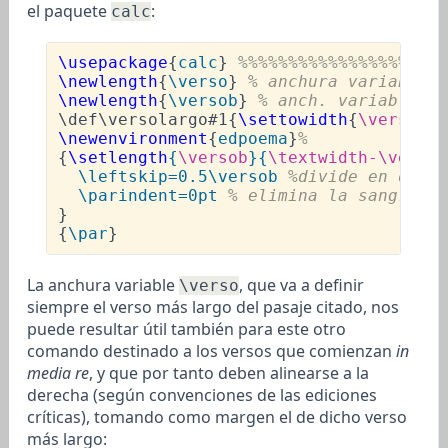
el paquete
:
calc
\usepackage
{
calc
} 
%%%%%%%%%%%%%%%%%% 
se
\newlength
{
\verso
} 
% anchura variable: 
\newlength
{
\versob
} 
% anch. variable: e
\def\versolargo
#1{
\settowidth
{
\verso
}{
#
\newenvironment
{
edpoema
}
%
{
\setlength
{
\versob
}{
\textwidth
-
\verso
}
\leftskip
=0.5
\versob
%divide en dos p
\parindent
=0pt 
% elimina la sangría d
}

{
\par
La anchura variable
, que va a definir
\verso
siempre el verso más largo del pasaje citado, nos
puede resultar útil también para este otro
comando destinado a los versos que comienzan
in
media re
, y que por tanto deben alinearse a la
derecha (según convenciones de las ediciones
críticas), tomando como margen el de dicho verso
más largo: