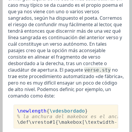
caso muy típico se da cuando es el propio poema el
que ya nos viene con uno o varios versos
sangrados, según ha dispuesto el poeta. Corremos
el riesgo de confundir muy fácilmente al lector, que
tendrá entonces que discernir más de una vez qué
línea sangrada es continuación del anterior verso y
cuál constituye un verso autónomo. En tales
pasajes creo que la opción más aconsejable
consiste en alinear el fragmento de verso
desbordado a la derecha, tras un corchete o
claudátur de apertura. El paquete
no
verse.sty
trae este procedimiento automatizado «de fábrica»,
pero no es muy difícil ensayar un poco de código
de alto nivel. Podemos definir, por ejemplo, un
comando como éste:
\newlength
{
\vdesbordado
% 
la anchura del makebox es el ancho de
\def\vresto
#1{
\makebox
[
\textwidth