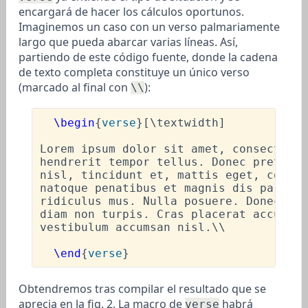
encargará de hacer los cálculos oportunos.
Imaginemos un caso con un verso palmariamente
largo que pueda abarcar varias líneas. Así,
partiendo de este código fuente, donde la cadena
de texto completa constituye un único verso
(marcado al final con
):
\\
\begin
{
verse
}[
\textwidth
]

Lorem ipsum dolor sit amet, consectetue
hendrerit tempor tellus. Donec pretium 
nisl, tincidunt et, mattis eget, conval
natoque penatibus et magnis dis parturi
ridiculus mus. Nulla posuere. Donec vit
diam non turpis. Cras placerat accumsan
vestibulum accumsan nisl.
\\
\end
{
verse
Obtendremos tras compilar el resultado que se
aprecia en la fig.
2
. La macro de
habrá
verse