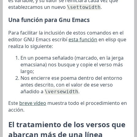
es variable, y su valor se reiniciará cada vez que
establezcamos un nuevo
.
\settowidth
Una función para Gnu Emacs
Para facilitar la inclusión de estos comandos en el
editor GNU Emacs escribí
esta función
en elisp que
realiza lo siguiente:
En un poema señalado (marcado, en la jerga
emacsiana) nos busque y copie el verso más
largo;
Nos encierre ese poema dentro del entorno
antes descrito, con el valor de ese verso
añadido a
.
\versewidth
Este
breve vídeo
muestra todo el procedimiento en
acción.
El tratamiento de los versos que
abarcan más de una línea