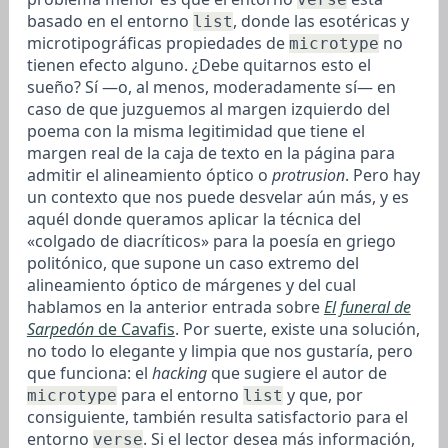
basado en el entorno
, donde las esotéricas y
list
microtipográficas propiedades de
no
microtype
tienen efecto alguno. ¿Debe quitarnos esto el
sueño? Sí —o, al menos, moderadamente sí— en
caso de que juzguemos al margen izquierdo del
poema con la misma legitimidad que tiene el
margen real de la caja de texto en la página para
admitir el alineamiento óptico o
protrusion
. Pero hay
un contexto que nos puede desvelar aún más, y es
aquél donde queramos aplicar la técnica del
«colgado de diacríticos» para la poesía en griego
politónico, que supone un caso extremo del
alineamiento óptico de márgenes y del cual
hablamos en la anterior entrada sobre
El funeral de
Sarpedón
de Cavafis
. Por suerte, existe una solución,
no todo lo elegante y limpia que nos gustaría, pero
que funciona: el
hacking
que sugiere el autor de
para el entorno
y que, por
microtype
list
consiguiente, también resulta satisfactorio para el
entorno
. Si el lector desea más información,
verse