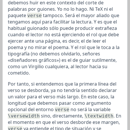
debemos huir en este contexto del corte de
palabras por guiones. Yo no lo hago. Ni TeX ni el
paquete
tampoco. Será el mayor aliado que
verse
tengamos aquí para facilitar la lectura. Y es que el
habitual guionado sólo puede producir extrañeza
cuando el lector no está ejerciendo el rol que debe
ejercer ante una página, es decir, el de leer el
poema y no mirar el poema. Y el rol que le toca a la
tipografía (no debemos olvidarlo, señores
«diseñadores gráficos») es el de guiar sutilmente,
como un Virgilio cualquiera, al lector hacia su
cometido.
Por tanto, si entendemos que la primera línea del
verso se desborda, ya no tendría sentido declarar
un valor para el verso más largo. En este caso, la
longitud que debemos pasar como argumento
opcional del entorno
no será la variable
verse
sino, directamente,
. En
\versewidth
\textwidth
el momento en que el verso desborde ese margen,
ya entiende el tipo de situación y se
verse